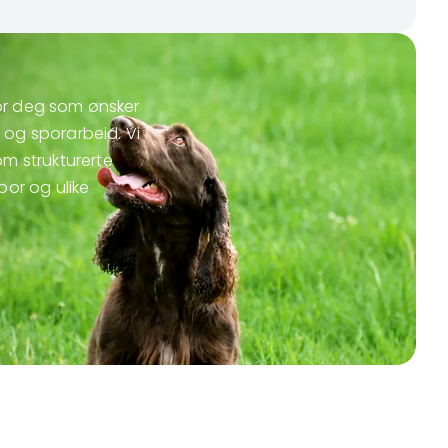
 for deg som ønsker
og sporarbeid. Vi
m strukturerte
por og ulike