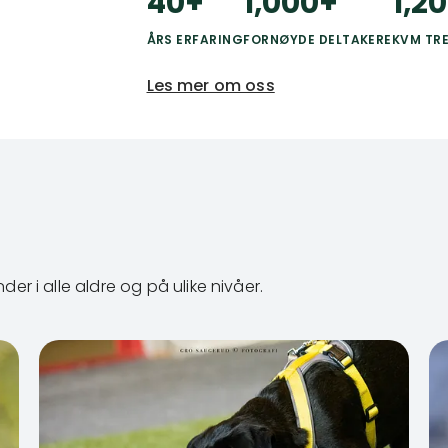
40
+
1,000
+
1,2
ÅRS ERFARING
FORNØYDE DELTAKERE
KVM TR
Les mer om oss
der i alle aldre og på ulike nivåer.