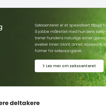
Søkssenteret er et spesialisert tilbud
g
å jobbe målrettet med hundens søks- 
trener hundens naturlige evner gjenno
øvelser innen blant annet nosework, s
former for søksoppgaver.
Les mer om søkssenteret
ere deltakere