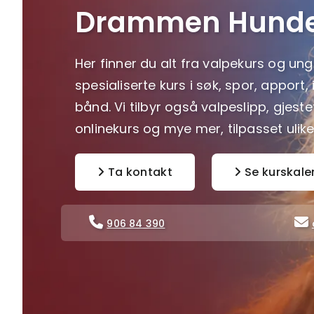
Drammen Hunde
Her finner du alt fra valpekurs og ung
spesialiserte kurs i søk, spor, apport,
bånd. Vi tilbyr også valpeslipp, gjest
onlinekurs og mye mer, tilpasset ulik
Ta kontakt
Se kurskale


906 84 390