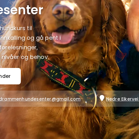
senter
hundkurs til
 innkalling og gå pent i
eforelesninger,
e nivåer og behov.
nder

drammenhundesenter@gmail.com
Nedre Eikerve