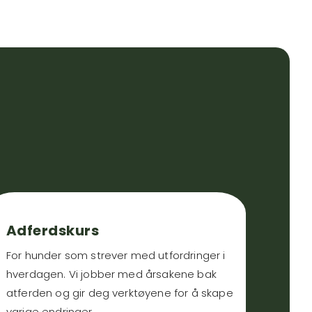
Adferdskurs
For hunder som strever med utfordringer i
hverdagen. Vi jobber med årsakene bak
atferden og gir deg verktøyene for å skape
varige endringer.